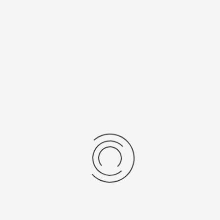
/Браслет
Средний вес, г
льная кожа
3
 механизма
Источник питания
SR 521 SW
ензии
дние отзывы
отзывов об этом товаре.
та напишите (краткую) рецензию....(мин. 0, макс. 2000 знаков)
х: Оцените данный товар. Пожалуйста, выберите оценку от 0 (плохо) до 5 (о