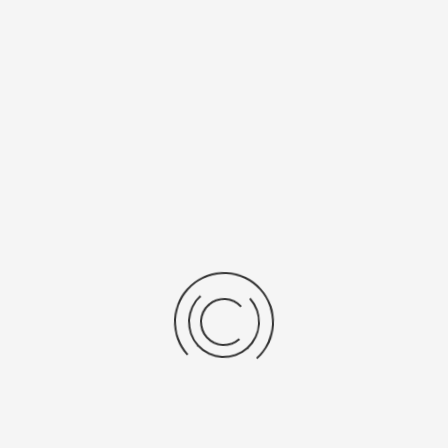
/Браслет
Средний вес, г
льная кожа
3
 механизма
Источник питания
SR 521 SW
ензии
дние отзывы
отзывов об этом товаре.
та напишите (краткую) рецензию....(мин. 0, макс. 2000 знаков)
х: Оцените данный товар. Пожалуйста, выберите оценку от 0 (плохо) до 5 (о