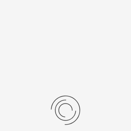
Спецификации
Рецензии
Комментарии
Platinor
ООО «Платинор» - современное российское предприятие,
специализирующееся на производстве и реализации мужских
и женских наручных часов в корпусах из серебра, золота 585
и 750 пробы, платины и палладия под марками «Platinor» и
«Чайка»