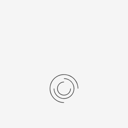
Рецензии
Последние отзывы
Еще нет отзывов об этом товаре.
Пожалуйста напишите (краткую) рецензию....(мин. 0, макс. 2000
знаков)
Во-первых: Оцените данный товар. Пожалуйста, выберите оценку от 0
(плохо) до 5 (отлично).
Набранные символы:
Рейтинг:
Комментарии