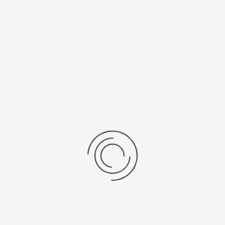
Рецензии
Последние отзывы
Еще нет отзывов об этом товаре.
Пожалуйста напишите (краткую) рецензию....(мин. 0, макс. 2000
знаков)
Во-первых: Оцените данный товар. Пожалуйста, выберите оценку от 0
(плохо) до 5 (отлично).
Набранные символы:
Рейтинг:
Комментарии