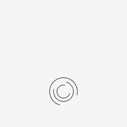
Ronda 1032
317
Рецензии
Последние отзывы
Еще нет отзывов об этом товаре.
Пожалуйста напишите (краткую) рецензию....(мин. 0, макс. 2000
знаков)
Во-первых: Оцените данный товар. Пожалуйста, выберите оценку от 0
(плохо) до 5 (отлично).
Набранные символы:
Рейтинг: