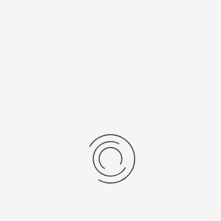
/Браслет
Средний вес, г
льная кожа
5,4
 механизма
Источник питания
063
SR 616 SW
ензии
дние отзывы
отзывов об этом товаре.
та напишите (краткую) рецензию....(мин. 0, макс. 2000 знаков)
х: Оцените данный товар. Пожалуйста, выберите оценку от 0 (плохо) до 5 (о