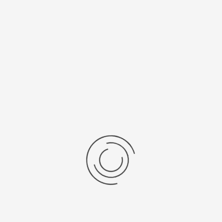
8,3
серебро 925
Рецензии
Последние отзывы
Еще нет отзывов об этом товаре.
Пожалуйста напишите (краткую) рецензию....(мин. 0, макс. 2000
знаков)
Во-первых: Оцените данный товар. Пожалуйста, выберите оценку от 0
(плохо) до 5 (отлично).
Набранные символы:
Рейтинг: