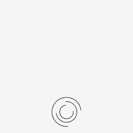
Спецификации
Рецензии
Комментарии
Platinor
ООО «Платинор» - современное российское предприятие,
специализирующееся на производстве и реализации мужских
и женских наручных часов в корпусах из серебра, золота 585
и 750 пробы, платины и палладия под марками «Platinor» и
«Чайка»