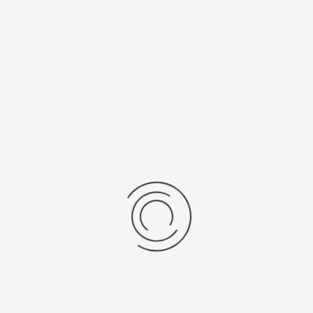
Рецензии
Последние отзывы
Еще нет отзывов об этом товаре.
Пожалуйста напишите (краткую) рецензию....(мин. 0, макс. 2000
знаков)
Во-первых: Оцените данный товар. Пожалуйста, выберите оценку от 0
(плохо) до 5 (отлично).
Набранные символы:
Рейтинг:
Комментарии