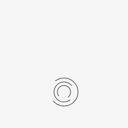
нь/Браслет
Средний вес, г
ральная кожа
13,5
бр механизма
Источник питания
-1/1032-3
317
рнуться к: Женские золотые часы