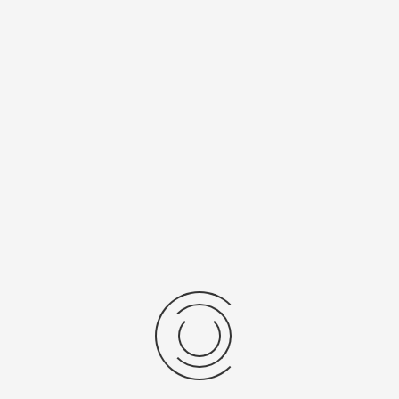
Спецификации
Рецензии
Комментарии
Platinor
ООО «Платинор» - современное российское предприятие,
специализирующееся на производстве и реализации мужских
и женских наручных часов в корпусах из серебра, золота 585
и 750 пробы, платины и палладия под марками «Platinor» и
«Чайка»