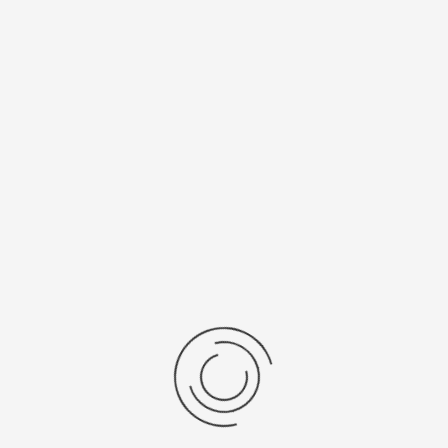
Спецификации
Рецензии
Комментарии
Platinor
ООО «Платинор» - современное российское предприятие,
специализирующееся на производстве и реализации мужских
и женских наручных часов в корпусах из серебра, золота 585
и 750 пробы, платины и палладия под марками «Platinor» и
«Чайка»