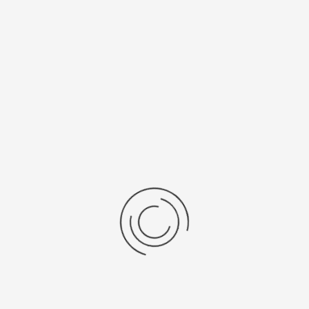
нь/Браслет
Средний вес, г
ральная кожа
11,1
бр механизма
ta 9T33
рнуться к: Женские золотые часы