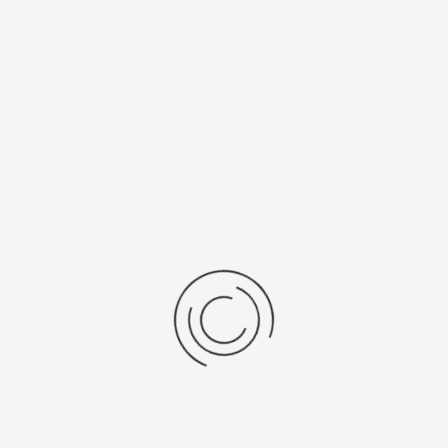
Miyota 9T33
Рецензии
Последние отзывы
Еще нет отзывов об этом товаре.
Пожалуйста напишите (краткую) рецензию....(мин. 0, макс. 2000
знаков)
Во-первых: Оцените данный товар. Пожалуйста, выберите оценку от 0
(плохо) до 5 (отлично).
Набранные символы:
Рейтинг: