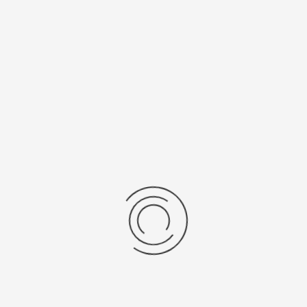
 вес, г
Материал
золото 585
ензии
дние отзывы
отзывов об этом товаре.
та напишите (краткую) рецензию....(мин. 0, макс. 2000 знаков)
х: Оцените данный товар. Пожалуйста, выберите оценку от 0 (плохо) до 5 (о