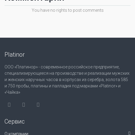
You have no rights to post comments
Platinor
ООО «Платинор» - современное российское предприятие,
специализирующееся на производстве и реализации мужских
и женских наручных часов в корпусах из серебра, золота 585
и 750 пробы, платины и палладия под марками «Platinor» и
«Чайка»
Сервис
О компании