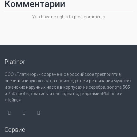
Комментарии
You have no rights to post comments
Platinor
ООО «Платинор» - современное российское предприятие,
специализирующееся на производстве и реализации мужских
и женских наручных часов в корпусах из серебра, золота 585
и 750 пробы, платины и палладия под марками «Platinor» и
«Чайка»
Сервис