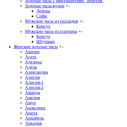
Золотые часы с бриллиантами "Винтаж"
Золотые часы-кулон
+
-
Дебора
Софи
Мужские часы из палладия
+
-
Консул
Мужские часы из платины
+
-
Консул
Штурман
Женские золотые часы
+
-
Аврора
Агата
Аделина
Адель
Александра
Алисия
Алисия-1
Алисия-2
Аманда
Амелия
Амур
Анжелина
Анита
Аннабель
Аркадия