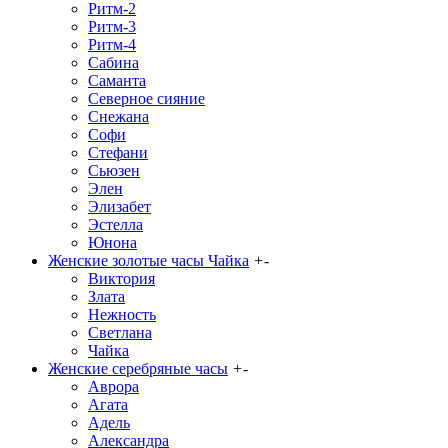
Ритм-2
Ритм-3
Ритм-4
Сабина
Саманта
Северное сияние
Снежана
Софи
Стефани
Сьюзен
Элен
Элизабет
Эстелла
Юнона
Женские золотые часы Чайка
+
-
Виктория
Злата
Нежность
Светлана
Чайка
Женские серебряные часы
+
-
Аврора
Агата
Адель
Александра