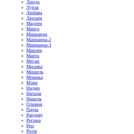
Линда
Луиза
Любава
Люсьен
Мадлен
Марго
Марианна
Марианна-2
Марианна-3
Марлен
Марта
Меган
Милана
Мишель
Моника
Мэри
Надин
Натали
Николь
Оливия
Паула
Рандеву
Регина
Рио
Ритм