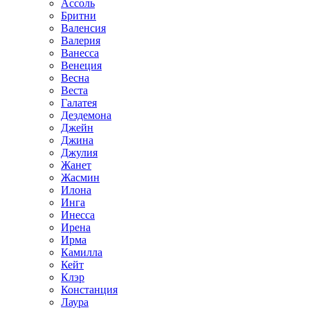
Ассоль
Бритни
Валенсия
Валерия
Ванесса
Венеция
Весна
Веста
Галатея
Дездемона
Джейн
Джина
Джулия
Жанет
Жасмин
Илона
Инга
Инесса
Ирена
Ирма
Камилла
Кейт
Клэр
Констанция
Лаура