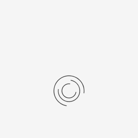
Рецензии
Последние отзывы
Еще нет отзывов об этом товаре.
Пожалуйста напишите (краткую) рецензию....(мин. 0, макс. 2000
знаков)
Во-первых: Оцените данный товар. Пожалуйста, выберите оценку от 0
(плохо) до 5 (отлично).
Набранные символы:
Рейтинг:
Комментарии