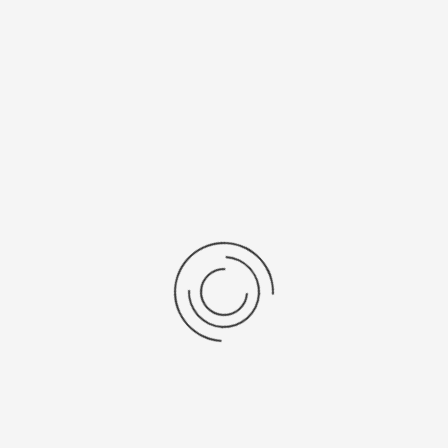
Рецензии
Последние отзывы
Еще нет отзывов об этом товаре.
Пожалуйста напишите (краткую) рецензию....(мин. 0, макс. 2000
знаков)
Во-первых: Оцените данный товар. Пожалуйста, выберите оценку от 0
(плохо) до 5 (отлично).
Набранные символы:
Рейтинг:
Комментарии
You have no rights to post comments