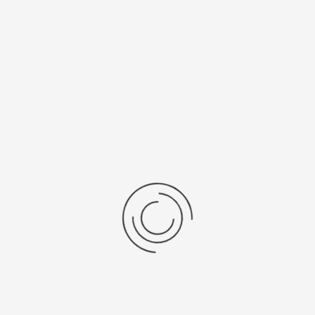
Рецензии
Последние отзывы
Еще нет отзывов об этом товаре.
Пожалуйста напишите (краткую) рецензию....(мин. 0, макс. 2000
знаков)
Во-первых: Оцените данный товар. Пожалуйста, выберите оценку от 0
(плохо) до 5 (отлично).
Набранные символы:
Рейтинг:
Комментарии