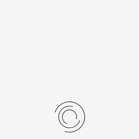
Спецификации
Рецензии
Комментарии
Platinor
ООО «Платинор» - современное российское предприятие,
специализирующееся на производстве и реализации мужских
и женских наручных часов в корпусах из серебра, золота 585
и 750 пробы, платины и палладия под марками «Platinor» и
«Чайка»