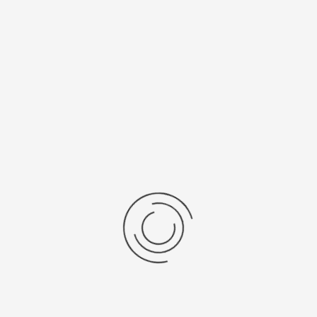
/Браслет
Средний вес, г
льная кожа
3,5
 механизма
Источник питания
SR 521 SW
ензии
дние отзывы
отзывов об этом товаре.
та напишите (краткую) рецензию....(мин. 0, макс. 2000 знаков)
х: Оцените данный товар. Пожалуйста, выберите оценку от 0 (плохо) до 5 (о