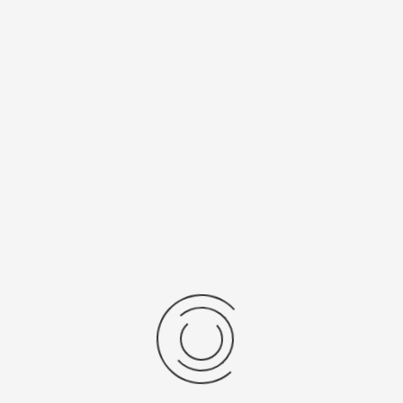
Спецификации
Рецензии
Комментарии
Platinor
ООО «Платинор» - современное российское предприятие,
специализирующееся на производстве и реализации мужских
и женских наручных часов в корпусах из серебра, золота 585
и 750 пробы, платины и палладия под марками «Platinor» и
«Чайка»