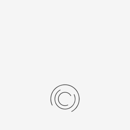
Женские золотые часы «Линда»
Артикул:
90150_53273.101
418900 ₽
Выбрать опцию