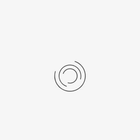
Еще нет отзывов об этом товаре.
Пожалуйста напишите (краткую) рецензию....(мин. 0, макс. 2000
знаков)
Во-первых: Оцените данный товар. Пожалуйста, выберите оценку от 0
(плохо) до 5 (отлично).
Набранные символы:
Рейтинг:
Комментарии
You have no rights to post comments