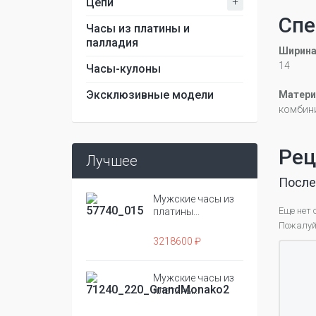
+
Цепи
Спе
Часы из платины и
палладия
Ширина
14
Часы-кулоны
Эксклюзивные модели
Матери
комбин
Рец
Лучшее
После
Мужские часы из
Еще нет 
платины...
Пожалуйс
3218600 ₽
Мужские часы из
платины...