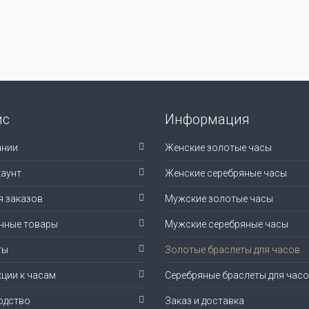
ис
Информация
ании
Женские золотые часы
аунт
Женские серебряные часы
я заказов
Мужские золотые часы
нные товары
Мужские серебряные часы
ты
Золотые браслеты для часов
ции к часам
Серебряные браслеты для час
одство
Заказ и доставка