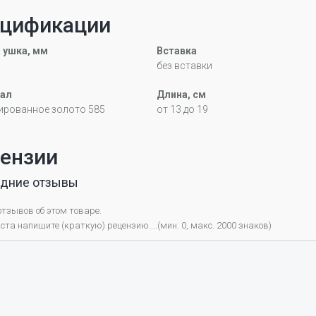
цификации
 ушка, мм
Вставка
без вставки
ал
Длина, см
ированное золото 585
от 13 до 19
ензии
дние отзывы
отзывов об этом товаре.
та напишите (краткую) рецензию....(мин. 0, макс. 2000 знаков)