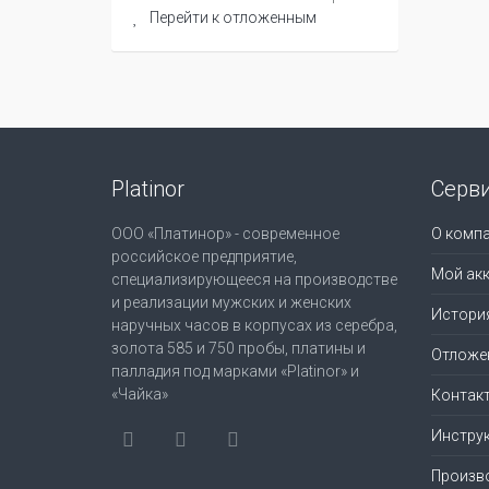
Перейти к отложенным
Platinor
Серв
ООО «Платинор» - современное
О комп
российское предприятие,
Мой акк
специализирующееся на производстве
и реализации мужских и женских
Истори
наручных часов в корпусах из серебра,
золота 585 и 750 пробы, платины и
Отложе
палладия под марками «Platinor» и
«Чайка»
Контак
Инструк
Произв