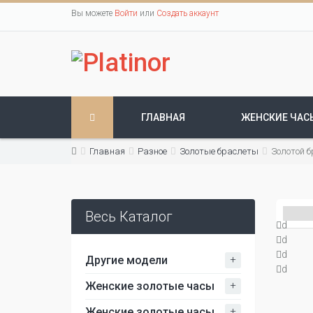
Вы можете
Войти
или
Создать аккаунт
ГЛАВНАЯ
ЖЕНСКИЕ ЧАС
Главная
Разное
Золотые браслеты
Золотой б
Весь Каталог
d
d
d
+
Другие модели
d
+
Женские золотые часы
+
Женские золотые часы