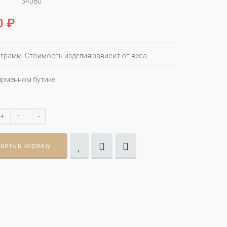
34080
0 ₽
 грамм. Стоимость изделия зависит от веса.
ирменном бутике:
+
-
вить в корзину