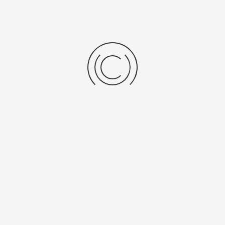
(плохо) до 5 (отлично).
Набранные символы:
Рейтинг:
Комментарии
You have no rights to post comments
Platinor
ООО «Платинор» - современное российское предприятие,
специализирующееся на производстве и реализации мужских
и женских наручных часов в корпусах из серебра, золота 585
и 750 пробы, платины и палладия под марками «Platinor» и
«Чайка»