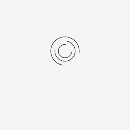
Во-первых: Оцените данный товар. Пожалуйста, выберите оценку от 0
(плохо) до 5 (отлично).
Набранные символы:
Рейтинг:
Комментарии
You have no rights to post comments
Platinor
ООО «Платинор» - современное российское предприятие,
специализирующееся на производстве и реализации мужских
и женских наручных часов в корпусах из серебра, золота 585