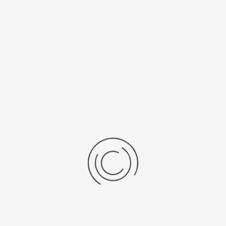
705
371
Рецензии
Последние отзывы
Еще нет отзывов об этом товаре.
Пожалуйста напишите (краткую) рецензию....(мин. 0, макс. 2000
знаков)
Во-первых: Оцените данный товар. Пожалуйста, выберите оценку от 0
(плохо) до 5 (отлично).
Набранные символы:
Рейтинг: