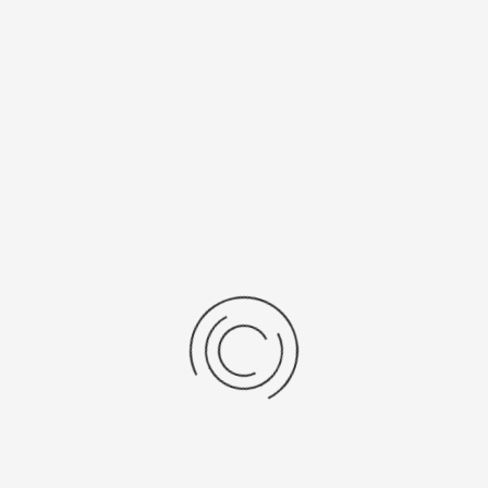
/Браслет
Средний вес, г
льная кожа
20,5
ензии
дние отзывы
отзывов об этом товаре.
та напишите (краткую) рецензию....(мин. 0, макс. 2000 знаков)
х: Оцените данный товар. Пожалуйста, выберите оценку от 0 (плохо) до 5 (о