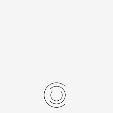
Спецификации
Рецензии
Комментарии
Platinor
ООО «Платинор» - современное российское предприятие,
специализирующееся на производстве и реализации мужских
и женских наручных часов в корпусах из серебра, золота 585
и 750 пробы, платины и палладия под марками «Platinor» и
«Чайка»