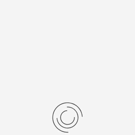
Спецификации
Рецензии
Комментарии
Platinor
ООО «Платинор» - современное российское предприятие,
специализирующееся на производстве и реализации мужских
и женских наручных часов в корпусах из серебра, золота 585
и 750 пробы, платины и палладия под марками «Platinor» и