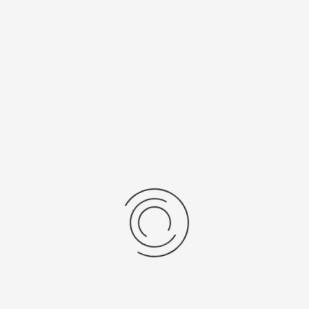
Miyota 9T33
SR 616 SW
Рецензии
Последние отзывы
Еще нет отзывов об этом товаре.
Пожалуйста напишите (краткую) рецензию....(мин. 0, макс. 2000
знаков)
Во-первых: Оцените данный товар. Пожалуйста, выберите оценку от 0
(плохо) до 5 (отлично).
Набранные символы:
Рейтинг: