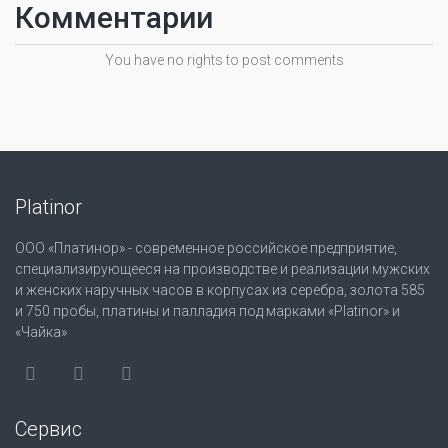
Комментарии
You have no rights to post comments
Platinor
ООО «Платинор» - современное российское предприятие,
специализирующееся на производстве и реализации мужских
и женских наручных часов в корпусах из серебра, золота 585
и 750 пробы, платины и палладия под марками «Platinor» и
«Чайка»
Сервис