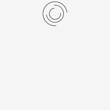
Platinor
ООО «Платинор» - современное российское предприятие,
специализирующееся на производстве и реализации мужских
и женских наручных часов в корпусах из серебра, золота 585
и 750 пробы, платины и палладия под марками «Platinor» и
«Чайка»
Сервис
О компании
Мой аккаунт