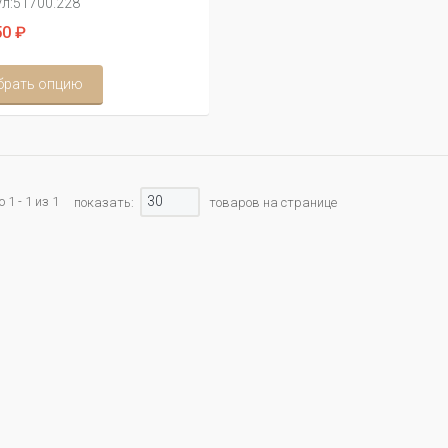
л:
51700.228
0 ₽
брать опцию
30
1 - 1 из 1
показать:
товаров на странице