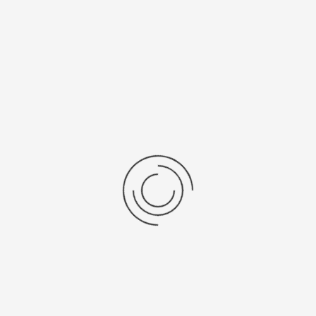
278900 ₽
Выбрать опцию
Мужские золотые часы «Урал»
Артикул:
52330.703