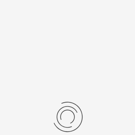
кожа
Средний вес, г
Материал
11
золото 585
Калибр
Источник
механизма
питания
9U13
SR 916 SW
Рецензии
Последние отзывы
Еще нет отзывов об этом товаре.
Пожалуйста напишите (краткую) рецензию....(мин. 0, макс. 2000
знаков)