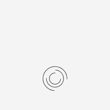
9U13
SR 916 SW
Рецензии
Последние отзывы
Еще нет отзывов об этом товаре.
Пожалуйста напишите (краткую) рецензию....(мин. 0, макс. 2000
знаков)
Во-первых: Оцените данный товар. Пожалуйста, выберите оценку от 0
(плохо) до 5 (отлично).
Набранные символы:
Рейтинг: