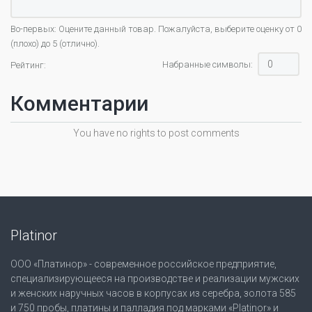
Во-первых: Оцените данный товар. Пожалуйста, выберите оценку от 0
(плохо) до 5 (отлично).
Набранные символы:
Рейтинг:
Комментарии
You have no rights to post comments
Platinor
ООО «Платинор» - современное российское предприятие,
специализирующееся на производстве и реализации мужских
и женских наручных часов в корпусах из серебра, золота 585
и 750 пробы, платины и палладия под марками «Platinor» и