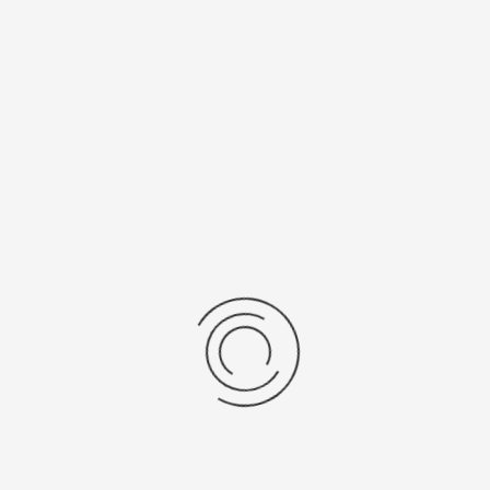
нь/Браслет
Средний вес, г
ральная кожа
21
бр механизма
Источник питания
SR 616 SW
рнуться к: Мужские золотые часы