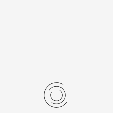
Спецификации
Рецензии
Комментарии
Platinor
ООО «Платинор» - современное российское предприятие,
специализирующееся на производстве и реализации мужских
и женских наручных часов в корпусах из серебра, золота 585
и 750 пробы, платины и палладия под марками «Platinor» и
«Чайка»