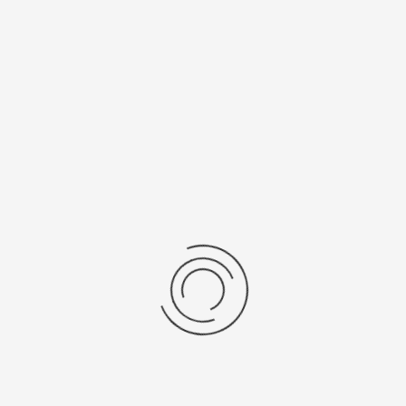
7750
Рецензии
Последние отзывы
Еще нет отзывов об этом товаре.
Пожалуйста напишите (краткую) рецензию....(мин. 0, макс. 2000
знаков)
Во-первых: Оцените данный товар. Пожалуйста, выберите оценку от 0
(плохо) до 5 (отлично).
Набранные символы:
Рейтинг: