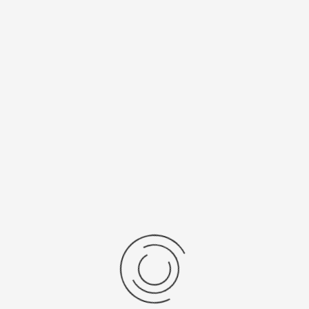
Спецификации
Рецензии
Комментарии
Platinor
ООО «Платинор» - современное российское предприятие,
специализирующееся на производстве и реализации мужских
и женских наручных часов в корпусах из серебра, золота 585
и 750 пробы, платины и палладия под марками «Platinor» и