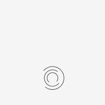
механизма
7750
Рецензии
Последние отзывы
Еще нет отзывов об этом товаре.
Пожалуйста напишите (краткую) рецензию....(мин. 0, макс. 2000
знаков)
Во-первых: Оцените данный товар. Пожалуйста, выберите оценку от 0
(плохо) до 5 (отлично).
Набранные символы:
Рейтинг: