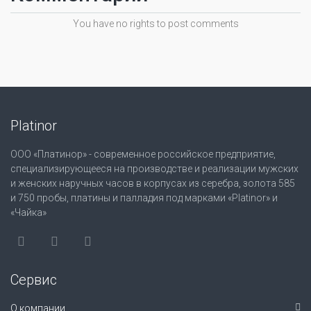
You have no rights to post comments
Platinor
ООО «Платинор» - современное российское предприятие,
специализирующееся на производстве и реализации мужских
и женских наручных часов в корпусах из серебра, золота 585
и 750 пробы, платины и палладия под марками «Platinor» и
«Чайка»
Сервис
О компании