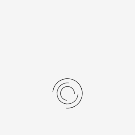
Рецензии
Последние отзывы
Еще нет отзывов об этом товаре.
Пожалуйста напишите (краткую) рецензию....(мин. 0, макс. 2000
знаков)
Во-первых: Оцените данный товар. Пожалуйста, выберите оценку от 0
(плохо) до 5 (отлично).
Набранные символы:
Рейтинг:
Комментарии