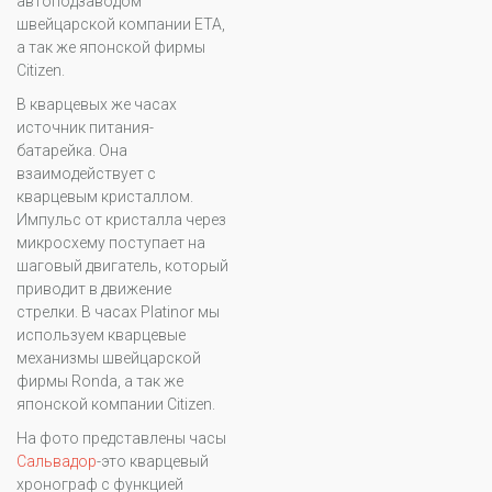
автоподзаводом
швейцарской компании ETA,
а так же японской фирмы
Citizen.
В кварцевых же часах
источник питания-
батарейка. Она
взаимодействует с
кварцевым кристаллом.
Импульс от кристалла через
микросхему поступает на
шаговый двигатель, который
приводит в движение
стрелки. В часах Platinor мы
используем кварцевые
механизмы швейцарской
фирмы Ronda, а так же
японской компании Citizen.
На фото представлены часы
Сальвадор
-это кварцевый
хронограф с функцией