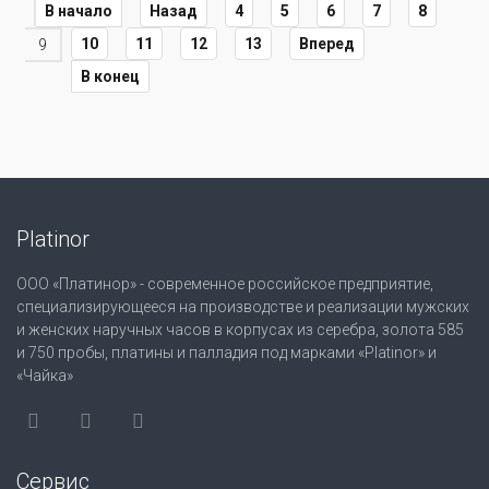
В начало
Назад
4
5
6
7
8
10
11
12
13
Вперед
9
В конец
Platinor
ООО «Платинор» - современное российское предприятие,
специализирующееся на производстве и реализации мужских
и женских наручных часов в корпусах из серебра, золота 585
и 750 пробы, платины и палладия под марками «Platinor» и
«Чайка»
Сервис